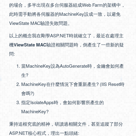
的場合，多半出現在多台伺服器組成Web Farm的架構中，
此時需手動將各伺服器的MachineKey設成一致，以避免
ViewState MAC驗證失敗問題。
以上的概念我在剛學ASP.NET時就確立了，最近在處理主
機
ViewState MAC
驗證相關問題時，倒產生了一些新的疑
問:
當MachineKey設為AutoGenerate時，金鑰會如何產
生?
MachineKey在什麼情況下會重新產生? (IIS Reset時
會嗎?)
指定IsolateApps時，會如何影響所產生的
MachineKey?
秉持追根究底的精神，研讀過相關文件，甚至追蹤了部分
ASP.NET核心程式，理出一點頭緒: